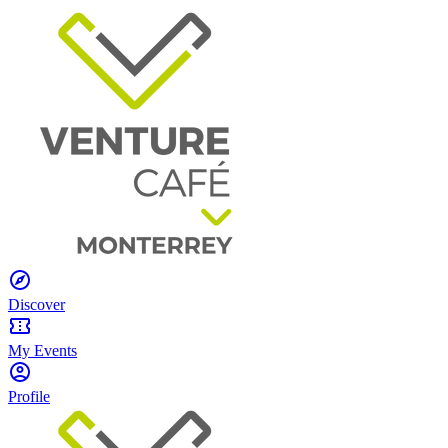
Discover
My Events
Profile