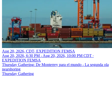
Aug 20, 2026, CDT
∙
EXPEDITION FEMSA
Aug 20, 2026, 6:30 PM - Aug 20, 2026, 10:00 PM CDT
∙
EXPEDITION FEMSA
Thursday Gathering: De Monterrey para el mundo - La segunda ola
nearshoring
Thursday Gathering